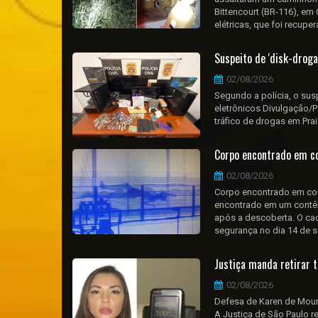
Bittencourt (BR-116), em 
elétricas, que foi recupera
Suspeito de 'disk-droga
02/08/2026
Segundo a polícia, o sus
eletrônicos Divulgação/P
tráfico de drogas em Prai
Corpo encontrado em co
02/08/2026
Corpo encontrado em con
encontrado em um contêi
após a descoberta. O ca
segurança no dia 14 de s
Justiça manda retirar t
02/08/2026
Defesa de Karen de Mour
A Justiça de São Paulo r