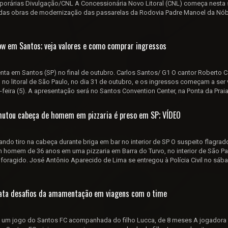
mporárias Divulgação/CNL A Concessionária Novo Litoral (CNL) começa nesta
a das obras de modernização das passarelas da Rodovia Padre Manoel da Nó
ow em Santos; veja valores e como comprar ingressos
nta em Santos (SP) no final de outubro. Carlos Santos/ G1 O cantor Roberto C
no litoral de São Paulo, no dia 31 de outubro, e os ingressos começam a ser
feira (5). A apresentação será no Santos Convention Center, na Ponta da Praia, 
chutou cabeça de homem em pizzaria é preso em SP; VÍDEO
do tiro na cabeça durante briga em bar no interior de SP O suspeito flagrad
 homem de 36 anos em uma pizzaria em Barra do Turvo, no interior de São Pau
ragido. José Antônio Aparecido de Lima se entregou à Polícia Civil no sába
lata desafios da amamentação em viagens com o time
ra um jogo do Santos FC acompanhada do filho Lucca, de 8 meses A jogadora