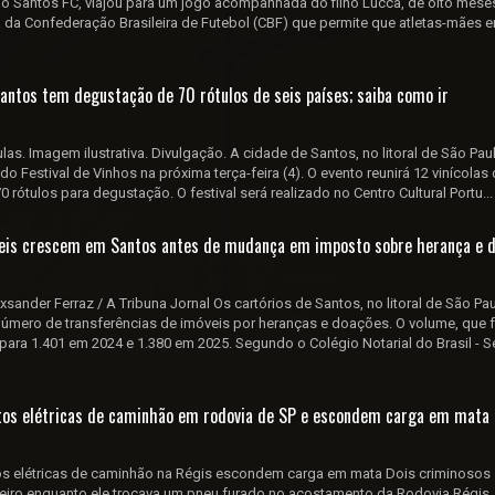
do Santos FC, viajou para um jogo acompanhada do filho Lucca, de oito mese
da Confederação Brasileira de Futebol (CBF) que permite que atletas-mães 
antos tem degustação de 70 rótulos de seis países; saiba como ir
culas. Imagem ilustrativa. Divulgação. A cidade de Santos, no litoral de São Pau
do Festival de Vinhos na próxima terça-feira (4). O evento reunirá 12 vinícolas 
0 rótulos para degustação. O festival será realizado no Centro Cultural Portu...
veis crescem em Santos antes de mudança em imposto sobre herança e 
sander Ferraz / A Tribuna Jornal Os cartórios de Santos, no litoral de São Pau
número de transferências de imóveis por heranças e doações. O volume, que f
 para 1.401 em 2024 e 1.380 em 2025. Segundo o Colégio Notarial do Brasil - 
os elétricas de caminhão em rodovia de SP e escondem carga em mata
 elétricas de caminhão na Régis escondem carga em mata Dois criminosos
iro enquanto ele trocava um pneu furado no acostamento da Rodovia Régis