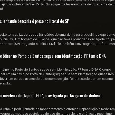
Cajati, no interior de São Paulo. Os suspeitos levaram parte de uma carga de 
d...
s' e fraude bancária é preso no litoral de SP
peito teria utilizado dados bancários de uma vítima para adquirir os equipam
olícia Civil Um homem de 30 anos, que não teve a identidade divulgada, foi p
a Grande (SP). Segundo a Polícia Civil, ele também é investigado por furto medi
ntêiner no Porto de Santos segue sem identificação; PF tem o DNA
têiner no Porto de Santos segue sem identificação; PF tem o DNA O corpo
ner em um navio no Porto de Santos(SP) segue sem identificação quase três
dáver, em estado avançado de decomposição, foi detectado por um scanner
etembr...
ornozeleira de 'Japa do PCC', investigada por lavagem de dinheiro
a Tanaka pediu retirada de monitoramento eletrônico Reprodução e Rede A
evogou as medidas cautelares de uso de tornozeleira eletrônica e recolhimen