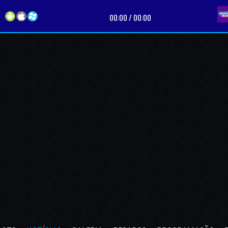
. |
Apresentador:
Studio Web Brasil |
Programa:
Sequencia Musical Gosp
00:00
/
00:00