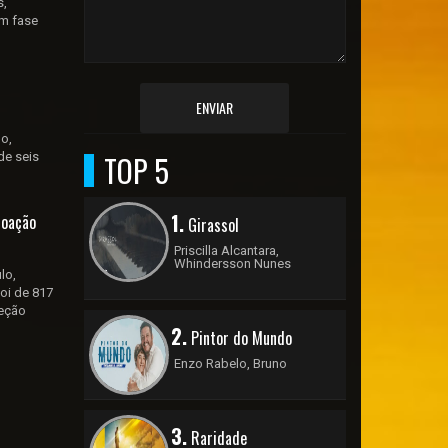
s,
em fase
ENVIAR
lo,
TOP 5
de seis
1.
doação
Girassol
Priscilla Alcantara,
Whindersson Nunes
lo,
oi de 817
Seção
2.
Pintor do Mundo
Enzo Rabelo, Bruno
3.
Raridade