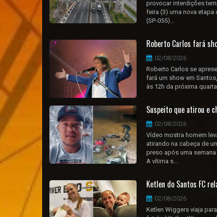
provocar interdições te
feira (3) uma nova etap
(SP-055)...
Roberto Carlos fará sh
02/08/2026
Roberto Carlos se aprese
fará um show em Santos, 
às 12h da próxima quarta-
Suspeito que atirou e 
02/08/2026
Vídeo mostra homem levan
atirando na cabeça de um
preso após uma semana fo
A vítima s...
Ketlen do Santos FC re
02/08/2026
Ketlen Wiggers viaja pa