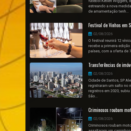
futebol Ketlen Wiggers, 
estreando a nova medida 
de amamentação tenh...
Festival de Vinhos em S
02/08/2026
O festival reunirá 12 víni
recebe a primeira edição 
países, com a oferta de 7
Transferências de imó
02/08/2026
Cidade de Santos, SP Alex
registraram um salto no 
registros em 2020, subiu
São...
Criminosos roubam mot
02/08/2026
Criminosos roubam motos
assaltaram um caminhone