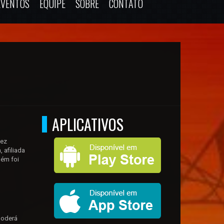
EVENTOS
EQUIPE
SOBRE
CONTATO
APLICATIVOS
dez
 afiliada
uém foi
poderá