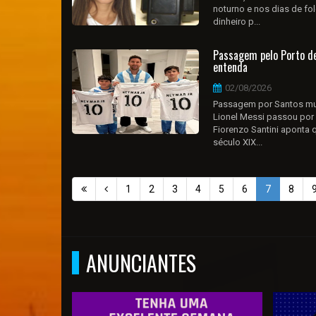
noturno e nos dias de fo
dinheiro p...
Passagem pelo Porto de
entenda
02/08/2026
Passagem por Santos mudo
Lionel Messi passou por 
Fiorenzo Santini aponta
século XIX...
1
2
3
4
5
6
7
8
ANUNCIANTES