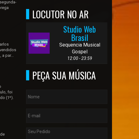
 segunda-
brega
LOCUTOR NO AR
Studio Web
Brasil
arlos
Sequencia Musical
 vendidos
Gospel
a par...
12:00 - 23:59
PEÇA SUA MÚSICA
o
lo, foi
do (1º).
 de