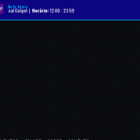
No Ar Agora:
el |
Horário:
12:00 - 23:59