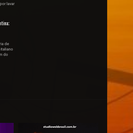
por lavar
tina;
ia de
italiano
im do