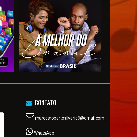
CONTATO
marcosrobertosilverio9@gmail.com
WhatsApp