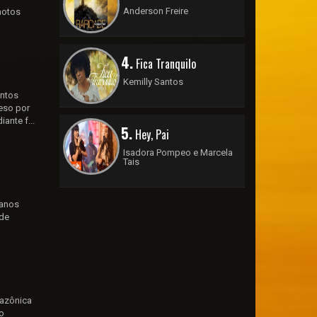
Anderson Freire
motos
4.
Fica Tranquilo
Kemilly Santos
entos
reso por
ante f...
5.
Hey, Pai
Isadora Pompeo e Marcela
Tais
 anos
 de
mazônica
to